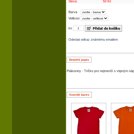
Sleva:
50 Kč
Barva
Velikost
ks
Odeslat odkaz známému emailem
Detailní popis
Ptákoviny - Tričko pro nejmenší s vtipným náp
Vzorník barev