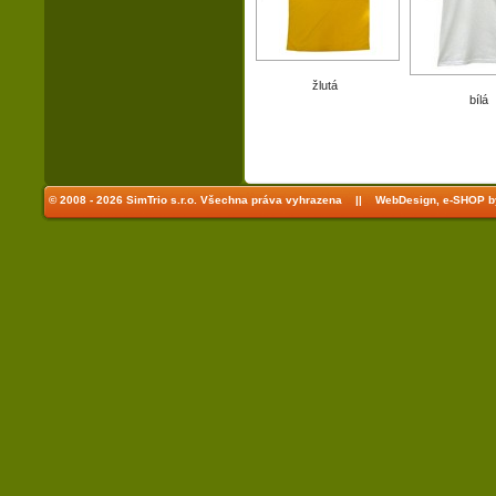
žlutá
bílá
© 2008 - 2026 SimTrio s.r.o. Všechna práva vyhrazena ||
WebDesign, e-SHOP b