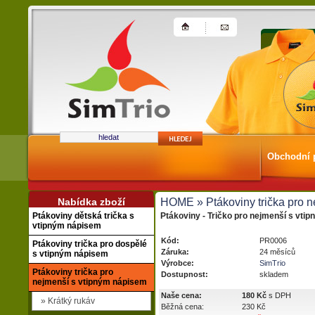
Obchodní 
Nabídka zboží
HOME
» Ptákoviny trička pro 
Ptákoviny dětská trička s
Ptákoviny - Tričko pro nejmenší s vtip
vtipným nápisem
Kód:
PR0006
Ptákoviny trička pro dospělé
Záruka:
24 měsíců
s vtipným nápisem
Výrobce:
SimTrio
Ptákoviny trička pro
Dostupnost:
skladem
nejmenší s vtipným nápisem
Naše cena:
180 Kč
s DPH
» Krátký rukáv
Běžná cena:
230 Kč