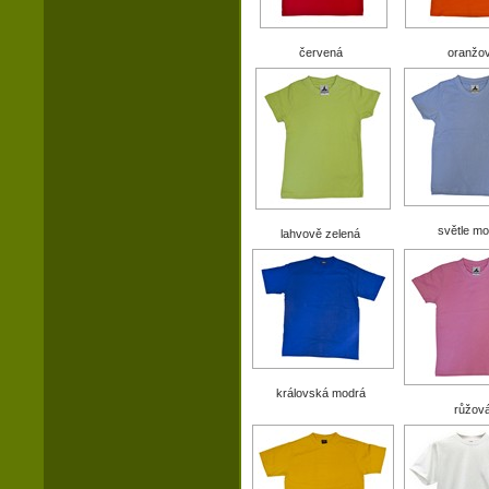
červená
oranžo
světle m
lahvově zelená
královská modrá
růžov